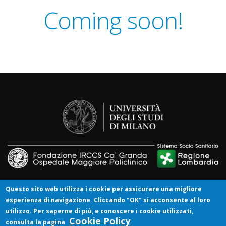
Coming soon!
Questo sito web utilizza i cookie per assicurare una migliore
esperienza di navigazione. Cliccando "OK" si acconsente al loro
IRENE è registrato su clinicaltrial.gov: NCT03339063
utilizzo. Per saperne di più, e conoscere i cookie utilizzati,
Web Site Supported by Invisiblefarm e Fondazione
Cookie Policy
consulta la pagina