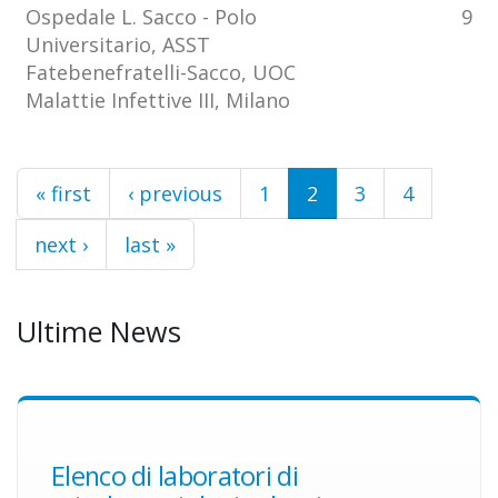
Ospedale L. Sacco - Polo
9
Universitario, ASST
Fatebenefratelli-Sacco, UOC
Malattie Infettive III, Milano
Pages
« first
‹ previous
1
2
3
4
next ›
last »
Ultime News
Elenco di laboratori di