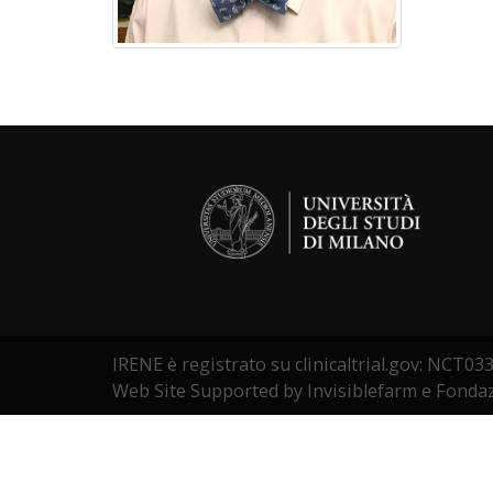
IRENE è registrato su clinicaltrial.gov: NCT0
Web Site Supported by Invisiblefarm e Fonda