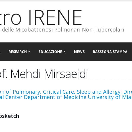
tro IRENE
o delle Micobatteriosi Polmonari Non-Tubercolari
A
RESEARCH
EDUCAZIONE
NEWS
RASSEGNA STAMPA
f. Mehdi Mirsaeidi
on of Pulmonary, Critical Care, Sleep and Allergy; D
l Center Department of Medicine University of Miami
osketch