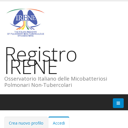
Registro
IRENE
Osservatorio Italiano delle Micobatteriosi
Polmonari Non-Tubercolari
Schede primarie
Crea nuovo profilo
Accedi
(scheda