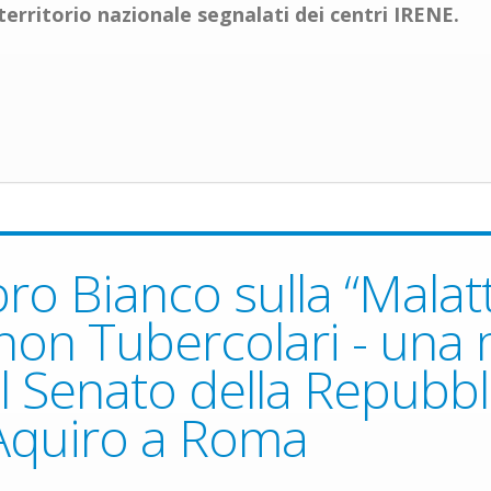
territorio nazionale segnalati dei centri IRENE.
ibro Bianco sulla “Mala
non Tubercolari - una m
l Senato della Repubbli
 Aquiro a Roma