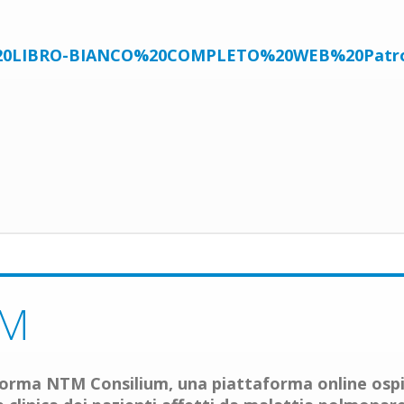
0-%20LIBRO-BIANCO%20COMPLETO%20WEB%20Patro
UM
aforma
NTM Consilium
, una piattaforma online ospi