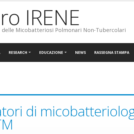
tro IRENE
o delle Micobatteriosi Polmonari Non-Tubercolari
A
RESEARCH
EDUCAZIONE
NEWS
RASSEGNA STAMPA
tori di micobatteriolog
TM