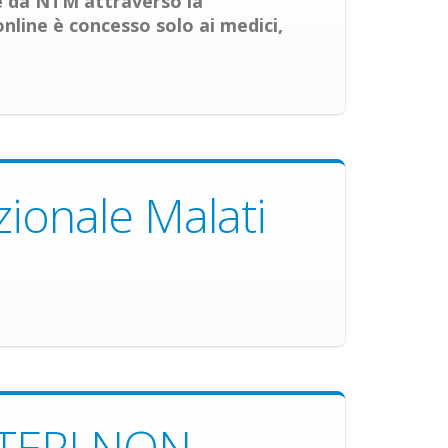
re da NTM attraverso la
nline è concesso solo ai medici,
ionale Malati
TERI NON