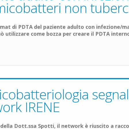
icobatteri non tuberc
ormat di PDTA del paziente adulto con infezione/
ò utilizzare come bozza per creare il PDTA interno
cobatteriologia segnala
twork IRENE
 della Dott.ssa Spotti,
il network è riuscito a racco