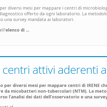
per diversi mesi per mappare i centri di microbiolo
 diagnostico offerto da ogni laboratorio. La metodo
so una survey mandata ai laboratori.
ll'
elenco di
...
centri attivi aderenti
 per diversi mesi per mappare centri di IRENE che
are da micobatteri non-tubercolari (NTM). La met
so l’analisi dei dati dell’osservatorio e una surve