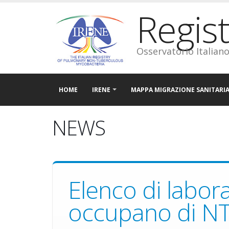
Regis
Osservatorio Italian
HOME
IRENE
MAPPA MIGRAZIONE SANITARI
NEWS
Elenco di labora
occupano di N