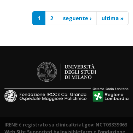
Pagine
1
2
seguente ›
ultima »
IRENE è registrato su clinicaltrial.gov: NCT03339063
Web Site Supported by Invisiblefarm e Fondazione