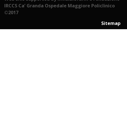
IRCCS Ca’ Granda Ospedale Maggiore Policlinico
©2017
Sitemap